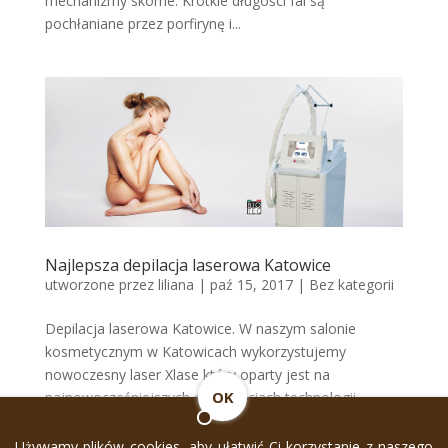
mechanizmy skórne. Krótkie długości fal są
pochłaniane przez porfirynę i...
Najlepsza depilacja laserowa Katowice
utworzone przez
liliana
|
paź 15, 2017
|
Bez kategorii
Depilacja laserowa Katowice. W naszym salonie
kosmetycznym w Katowicach wykorzystujemy
nowoczesny laser Xlase który oparty jest na
OK
najnowocześniejszych osiągnięciach technologii
laserowej. Depilacja laserowa Katowice : Fotoepilacja
inaczej trwała depilacja laserowa,...
Używamy plików cookies, aby ułatwić Ci korzystanie z naszego