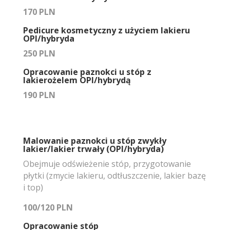
170 PLN
Pedicure kosmetyczny z użyciem lakieru
OPI/hybryda
250 PLN
Opracowanie paznokci u stóp z
lakierożelem OPI/hybrydą
190 PLN
Malowanie paznokci u stóp zwykły
lakier/lakier trwały (OPI/hybryda)
Obejmuje odświeżenie stóp, przygotowanie
płytki (zmycie lakieru, odtłuszczenie, lakier bazę
i top)
100/120 PLN
Opracowanie stóp