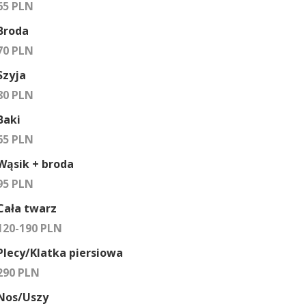
65 PLN
Broda
70 PLN
Szyja
80 PLN
Baki
65 PLN
Wąsik + broda
95 PLN
Cała twarz
120-190 PLN
Plecy/Klatka piersiowa
290 PLN
Nos/Uszy