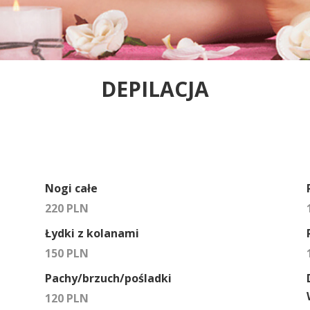
DEPILACJA
Nogi całe
220 PLN
Łydki z kolanami
150 PLN
Pachy/brzuch/pośladki
120 PLN