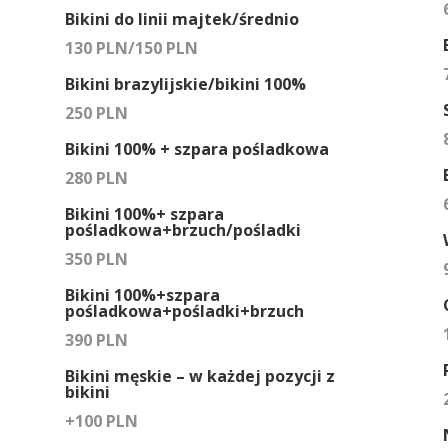
Bikini do linii majtek/średnio
130 PLN/150 PLN
Bikini brazylijskie/bikini 100%
250 PLN
Bikini 100% + szpara pośladkowa
280 PLN
Bikini 100%+ szpara
pośladkowa+brzuch/pośladki
350 PLN
Bikini 100%+szpara
pośladkowa+pośladki+brzuch
390 PLN
Bikini męskie – w każdej pozycji z
bikini
+100 PLN