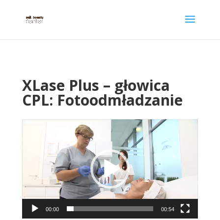
XLase Plus – głowica
CPL: Fotoodmładzanie
Odtwarzacz
video
00:00
00:54